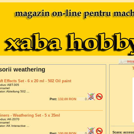
intr
sorii weathering
ft Effects Set - 6 x 20 ml - 502 Oil paint
odus: ABT-305
 enamel
tor: Abteilung 502 ...
Pret:
132.00 RON
iners - Weathering Set - 5 x 35ml
odus: AK-2070
 enamel
tor: AK Interactive ...
Scara: acceso
Pret:
100.00 RON