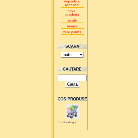
vopsele si
accesorii
nave -
machete
scule
tamiya
zero paints
SCARA
CAUTARE
COS PRODUSE
Cosul este gol