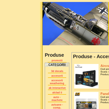
Produse
Produse - Acce
promotii
CATEGORII
Aircra
Cod pr
3d decals
Scara:
Produca
accesorii
accesorii
weathering
ak interactive
alclad ii
Panel
auto -
Cod pr
Scara:
machete
Produca
avioane -
comp.