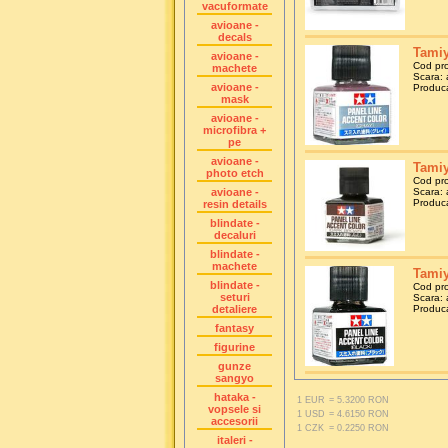
vacuformate
avioane -
decals
Tamiy
avioane -
Cod pr
machete
Scara: 
avioane -
Produca
mask
avioane -
microfibra +
pe
avioane -
Tamiy
photo etch
Cod pr
avioane -
Scara: 
Produca
resin details
blindate -
decaluri
blindate -
machete
Tamiy
blindate -
Cod pr
seturi
Scara: 
detaliere
Produca
fantasy
figurine
gunze
sangyo
hataka -
1 EUR
= 5.3200 RON
vopsele si
1 USD
= 4.6150 RON
accesorii
1 CZK
= 0.2250 RON
italeri -