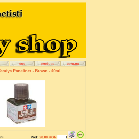
a
cos
produse
contact
Tamiya Paneliner - Brown - 40ml
rii
Pret:
28.00 RON