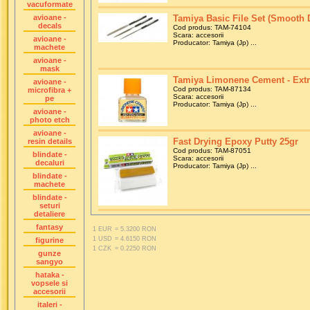
vacuformate
avioane -
Tamiya Basic File Set (Smooth 
decals
Cod produs: TAM-74104
Scara: accesorii
avioane -
Producator: Tamiya (Jp) ...
machete
avioane -
mask
Tamiya Limonene Cement - Extr
avioane -
Cod produs: TAM-87134
microfibra +
Scara: accesorii
pe
Producator: Tamiya (Jp) ...
avioane -
photo etch
avioane -
Fast Drying Epoxy Putty 25gr
resin details
Cod produs: TAM-87051
blindate -
Scara: accesorii
decaluri
Producator: Tamiya (Jp) ...
blindate -
machete
blindate -
seturi
detaliere
fantasy
1 EUR
= 5.3200 RON
1 USD
= 4.6150 RON
figurine
1 CZK
= 0.2250 RON
gunze
sangyo
hataka -
vopsele si
accesorii
italeri -