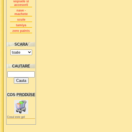
vopsele si
accesorii
nave -
machete
scule
tamiya
zero paints
SCARA
CAUTARE
COS PRODUSE
Cosul este gol