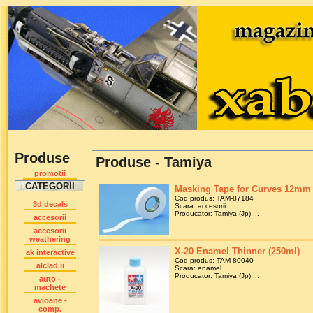
Produse
Produse - Tamiya
promotii
CATEGORII
Masking Tape for Curves 12mm
Cod produs: TAM-87184
3d decals
Scara: accesorii
Producator: Tamiya (Jp) ...
accesorii
accesorii
weathering
X-20 Enamel Thinner (250ml)
ak interactive
Cod produs: TAM-80040
alclad ii
Scara: enamel
Producator: Tamiya (Jp) ...
auto -
machete
avioane -
comp.