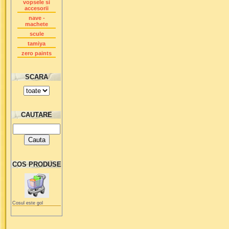
vopsele si
accesorii
nave -
machete
scule
tamiya
zero paints
SCARA
CAUTARE
COS PRODUSE
Cosul este gol