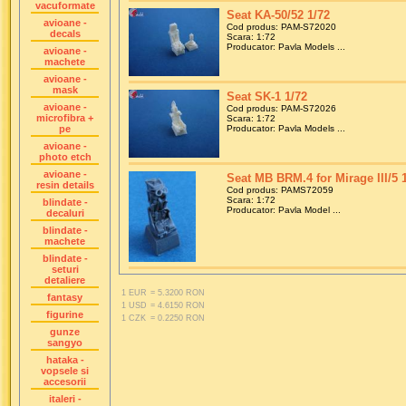
vacuformate
Seat KA-50/52 1/72
avioane -
Cod produs: PAM-S72020
decals
Scara: 1:72
Producator: Pavla Models ...
avioane -
machete
avioane -
mask
Seat SK-1 1/72
avioane -
Cod produs: PAM-S72026
microfibra +
Scara: 1:72
pe
Producator: Pavla Models ...
avioane -
photo etch
avioane -
Seat MB BRM.4 for Mirage III/5 
resin details
Cod produs: PAMS72059
Scara: 1:72
blindate -
Producator: Pavla Model ...
decaluri
blindate -
machete
blindate -
seturi
detaliere
1 EUR
= 5.3200 RON
fantasy
1 USD
= 4.6150 RON
figurine
1 CZK
= 0.2250 RON
gunze
sangyo
hataka -
vopsele si
accesorii
italeri -