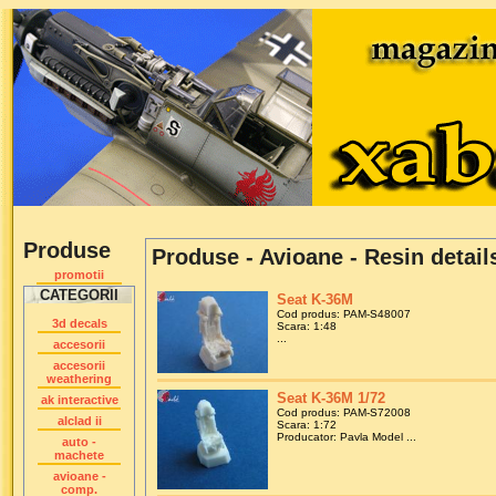
Produse
Produse - Avioane - Resin detail
promotii
CATEGORII
Seat K-36M
Cod produs: PAM-S48007
3d decals
Scara: 1:48
...
accesorii
accesorii
weathering
Seat K-36M 1/72
ak interactive
Cod produs: PAM-S72008
alclad ii
Scara: 1:72
Producator: Pavla Model ...
auto -
machete
avioane -
comp.