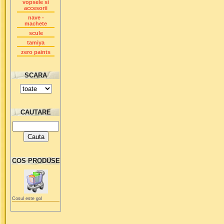
vopsele si
accesorii
nave -
machete
scule
tamiya
zero paints
SCARA
CAUTARE
COS PRODUSE
Cosul este gol