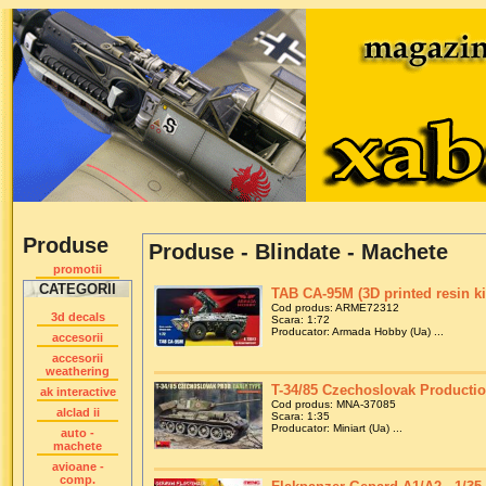
Produse
Produse - Blindate - Machete
promotii
CATEGORII
TAB CA-95M (3D printed resin kit
Cod produs: ARME72312
3d decals
Scara: 1:72
Producator: Armada Hobby (Ua) ...
accesorii
accesorii
weathering
T-34/85 Czechoslovak Production
ak interactive
Cod produs: MNA-37085
alclad ii
Scara: 1:35
Producator: Miniart (Ua) ...
auto -
machete
avioane -
comp.