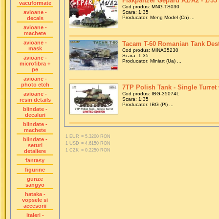
Flakpanzer Gepard A1/A2 - 1/35
vacuformate
Cod produs: MNG-TS030
avioane -
Scara: 1:35
Producator: Meng Model (Cn) ...
decals
avioane -
machete
avioane -
Tacam T-60 Romanian Tank Destro
mask
Cod produs: MINA35230
Scara: 1:35
avioane -
Producator: Miniart (Ua) ...
microfibra +
pe
avioane -
photo etch
7TP Polish Tank - Single Turret 
avioane -
Cod produs: IBG-35074L
Scara: 1:35
resin details
Producator: IBG (Pl) ...
blindate -
decaluri
blindate -
machete
1 EUR
= 5.3200 RON
blindate -
1 USD
= 4.6150 RON
seturi
1 CZK
= 0.2250 RON
detaliere
fantasy
figurine
gunze
sangyo
hataka -
vopsele si
accesorii
italeri -