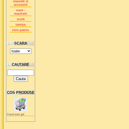
vopsele si
accesorii
nave -
machete
scule
tamiya
zero paints
SCARA
CAUTARE
COS PRODUSE
Cosul este gol