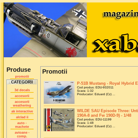
Produse
Promotii
promotii
CATEGORII
P-51B Mustang - Royal Hybrid Ed
Cod produs: EDU-932011
3d decals
Scara: 1:32
Producator: Eduard (Cz) ...
accesorii
accesorii
weathering
WILDE SAU Episode Three: Until
ak interactive
190A-8 and Fw 190D-9) - 1/48
alclad ii
Cod produs: EDU-11199
auto -
Scara: 1:48
Producator: Eduard (Cz) ...
machete
avioane -
comp.