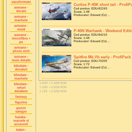
vacuformate
Curtiss P-40K short tail - ProfiP
avioane -
Cod produs: EDU-82243
decals
Scara: 1:48
Producator: Eduard (Cz) ...
avioane -
machete
avioane -
mask
P-40N Warhawk - Weekend Editio
avioane -
Cod produs: EDU-84210
Scara: 1:48
microfibra +
Producator: Eduard (Cz) ...
pe
avioane -
photo etch
avioane -
Spitfire Mk.Vb early - ProfiPack 
resin details
Cod produs: EDU-70205
Scara: 1:72
blindate -
Producator: Eduard (Cz) ...
decaluri
blindate -
machete
1 EUR
= 5.3200 RON
blindate -
seturi
1 USD
= 4.6150 RON
detaliere
1 CZK
= 0.2250 RON
fantasy
figurine
gunze
sangyo
hataka -
vopsele si
accesorii
italeri -