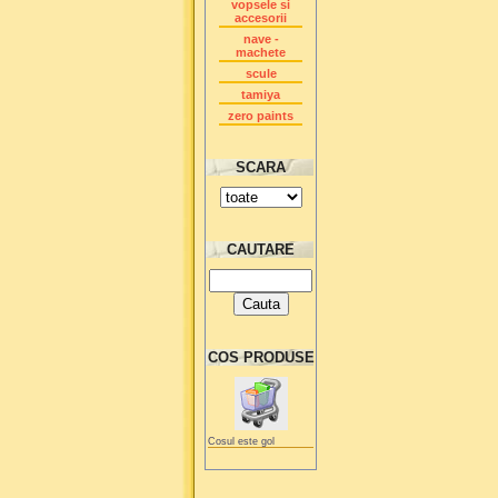
vopsele si
accesorii
nave -
machete
scule
tamiya
zero paints
SCARA
CAUTARE
COS PRODUSE
Cosul este gol