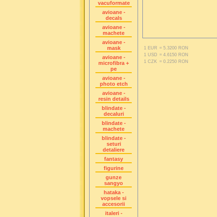
vacuformate
avioane -
decals
avioane -
machete
avioane -
mask
1 EUR
= 5.3200 RON
1 USD
= 4.6150 RON
avioane -
1 CZK
= 0.2250 RON
microfibra +
pe
avioane -
photo etch
avioane -
resin details
blindate -
decaluri
blindate -
machete
blindate -
seturi
detaliere
fantasy
figurine
gunze
sangyo
hataka -
vopsele si
accesorii
italeri -