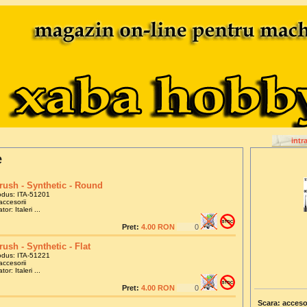
intr
e
rush - Synthetic - Round
odus: ITA-51201
accesorii
or: Italeri ...
Pret:
4.00 RON
rush - Synthetic - Flat
odus: ITA-51221
accesorii
or: Italeri ...
Pret:
4.00 RON
Scara: acceso