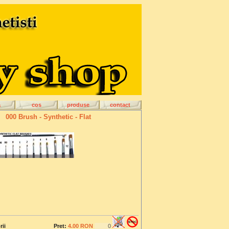
a
cos
produse
contact
000 Brush - Synthetic - Flat
rii
Pret:
4.00 RON