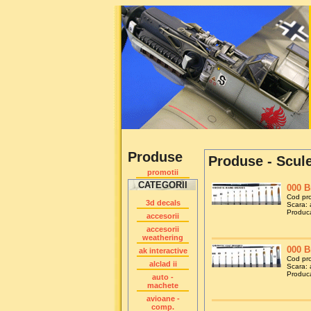
Produse
Produse - Scul
promotii
CATEGORII
000 B
Cod pr
3d decals
Scara: 
Producat
accesorii
accesorii
weathering
000 B
ak interactive
Cod pr
alclad ii
Scara: 
Producat
auto -
machete
avioane -
comp.