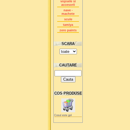
vopsele si
accesorii
nave -
machete
scule
tamiya
zero paints
SCARA
CAUTARE
COS PRODUSE
Cosul este gol