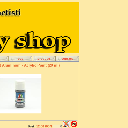
a
cos
produse
contact
t Aluminum - Acrylic Paint (20 ml)
Pret:
12.00 RON