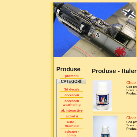
Produse
Produse - Italer
promotii
CATEGORII
Clear
Cod pr
3d decals
Scara: a
Producat
accesorii
accesorii
weathering
ak interactive
alclad ii
Clear 
auto -
Cod pr
Scara: a
machete
Ptoducat
avioane -
comp.