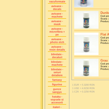
vacuformate
avioane -
decals
Dunke
avioane -
Cod pr
machete
Scara: a
avioane -
Producat
mask
avioane -
microfibra +
Flat 
pe
Cod pr
avioane -
Scara: a
photo etch
Producat
avioane -
resin details
blindate -
decaluri
Grau 
blindate -
Cod pr
machete
Scara: a
Producat
blindate -
seturi
detaliere
fantasy
figurine
1 EUR
= 5.3200 RON
1 USD
= 4.6150 RON
gunze
sangyo
1 CZK
= 0.2250 RON
hataka -
vopsele si
accesorii
italeri -