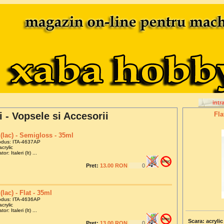
intr
i - Vopsele si Accesorii
Fla
 (lac) - Semigloss - 35ml
odus: ITA-4637AP
crylic
or: Italeri (It) ...
Pret:
13.00 RON
(lac) - Flat - 35ml
odus: ITA-4636AP
crylic
or: Italeri (It) ...
Scara: acrylic
Pret:
13.00 RON