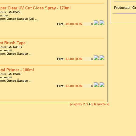
per Clear UV Cut Gloss Spray - 170ml
Producator: G
odus: GS-B522
laquer
tor: Gunze Sangyo (Jp) ...
Pret:
49.00 RON
st Brush Type
odus: GS-MJ197
accesorii
tor: Gunze Sangyo ...
Pret:
42.00 RON
tal Primer - 100ml
odus: GS-B504
accesorii
tor: Gunze Sangyo ...
Pret:
42.00 RON
|<
<prev
2
3
4
5
6
next>
>|