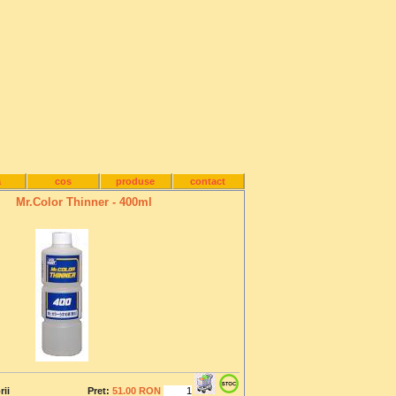
a
cos
produse
contact
Mr.Color Thinner - 400ml
rii
Pret:
51.00 RON