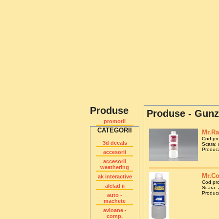
Produse
Produse - Gun
promotii
CATEGORII
Mr.Ra
Cod pr
3d decals
Scara: 
Produca
accesorii
accesorii
weathering
Mr.Co
ak interactive
Cod pr
alclad ii
Scara: 
Produca
auto -
machete
avioane -
comp.