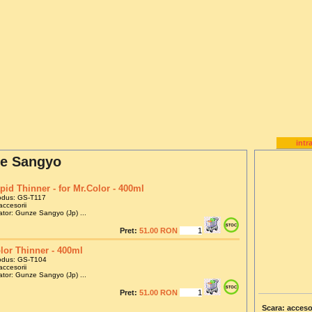
intr
ze Sangyo
pid Thinner - for Mr.Color - 400ml
odus: GS-T117
accesorii
tor: Gunze Sangyo (Jp) ...
Pret:
51.00 RON
lor Thinner - 400ml
odus: GS-T104
accesorii
tor: Gunze Sangyo (Jp) ...
Pret:
51.00 RON
Scara: acceso