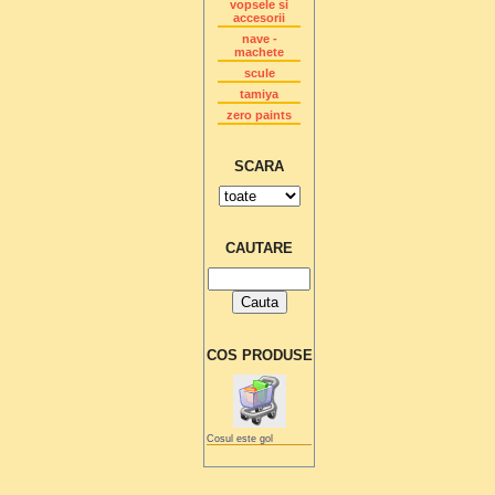
vopsele si
accesorii
nave -
machete
scule
tamiya
zero paints
SCARA
CAUTARE
COS PRODUSE
Cosul este gol