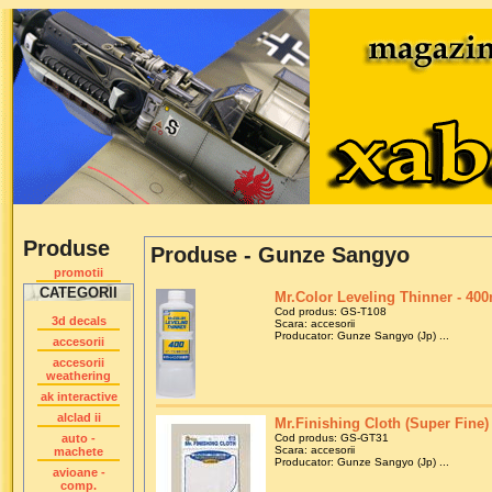
Produse
Produse - Gunze Sangyo
promotii
CATEGORII
Mr.Color Leveling Thinner - 40
Cod produs: GS-T108
3d decals
Scara: accesorii
Producator: Gunze Sangyo (Jp) ...
accesorii
accesorii
weathering
ak interactive
alclad ii
Mr.Finishing Cloth (Super Fine)
auto -
Cod produs: GS-GT31
Scara: accesorii
machete
Producator: Gunze Sangyo (Jp) ...
avioane -
comp.