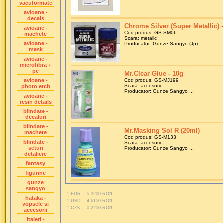
vacuformate
avioane -
decals
Chrome Silver (Super Metallic) 
avioane -
Cod produs: GS-SM06
machete
Scara: metalic
avioane -
Producator: Gunze Sangyo (Jp) ...
mask
avioane -
microfibra +
pe
Mr.Clear Glue - 10g
avioane -
Cod produs: GS-MJ199
Scara: accesorii
photo etch
Producator: Gunze Sangyo ...
avioane -
resin details
blindate -
decaluri
blindate -
Mr.Masking Sol R (20ml)
machete
Cod produs: GS-M133
blindate -
Scara: accesorii
seturi
Producator: Gunze Sangyo ...
detaliere
fantasy
figurine
gunze
sangyo
1 EUR
= 5.3200 RON
hataka -
1 USD
= 4.6150 RON
vopsele si
1 CZK
= 0.2250 RON
accesorii
italeri -