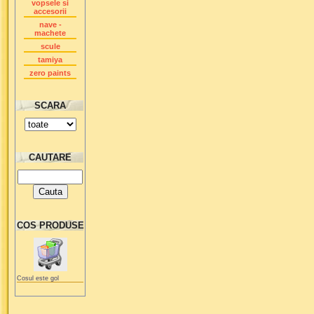
vopsele si
accesorii
nave -
machete
scule
tamiya
zero paints
SCARA
CAUTARE
COS PRODUSE
Cosul este gol