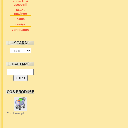
vopsele si
accesorii
nave -
machete
scule
tamiya
zero paints
SCARA
CAUTARE
COS PRODUSE
Cosul este gol