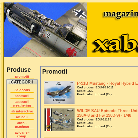
Produse
Promotii
promotii
CATEGORII
P-51B Mustang - Royal Hybrid Ed
Cod produs: EDU-932011
3d decals
Scara: 1:32
Producator: Eduard (Cz) ...
accesorii
accesorii
weathering
WILDE SAU Episode Three: Until
ak interactive
190A-8 and Fw 190D-9) - 1/48
alclad ii
Cod produs: EDU-11199
auto -
Scara: 1:48
Producator: Eduard (Cz) ...
machete
avioane -
comp.