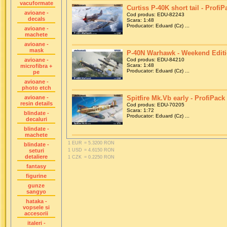
vacuformate
Curtiss P-40K short tail - ProfiP
avioane -
Cod produs: EDU-82243
decals
Scara: 1:48
Producator: Eduard (Cz) ...
avioane -
machete
avioane -
mask
P-40N Warhawk - Weekend Editio
avioane -
Cod produs: EDU-84210
Scara: 1:48
microfibra +
Producator: Eduard (Cz) ...
pe
avioane -
photo etch
avioane -
Spitfire Mk.Vb early - ProfiPack 
resin details
Cod produs: EDU-70205
Scara: 1:72
blindate -
Producator: Eduard (Cz) ...
decaluri
blindate -
machete
1 EUR
= 5.3200 RON
blindate -
seturi
1 USD
= 4.6150 RON
detaliere
1 CZK
= 0.2250 RON
fantasy
figurine
gunze
sangyo
hataka -
vopsele si
accesorii
italeri -