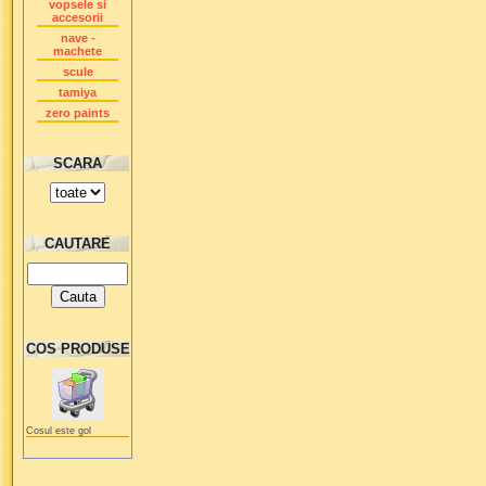
vopsele si
accesorii
nave -
machete
scule
tamiya
zero paints
SCARA
CAUTARE
COS PRODUSE
Cosul este gol