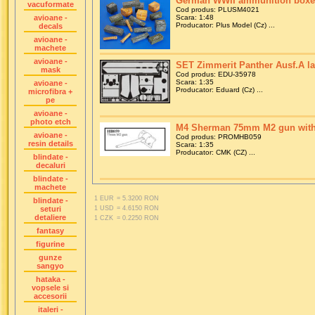
German WWII ammunition boxes
vacuformate
Cod produs: PLUSM4021
avioane -
Scara: 1:48
Producator: Plus Model (Cz) ...
decals
avioane -
machete
avioane -
SET Zimmerit Panther Ausf.A lat
mask
Cod produs: EDU-35978
Scara: 1:35
avioane -
Producator: Eduard (Cz) ...
microfibra +
pe
avioane -
photo etch
M4 Sherman 75mm M2 gun with 
avioane -
Cod produs: PROMHB059
resin details
Scara: 1:35
Producator: CMK (CZ) ...
blindate -
decaluri
blindate -
machete
1 EUR
= 5.3200 RON
blindate -
seturi
1 USD
= 4.6150 RON
detaliere
1 CZK
= 0.2250 RON
fantasy
figurine
gunze
sangyo
hataka -
vopsele si
accesorii
italeri -