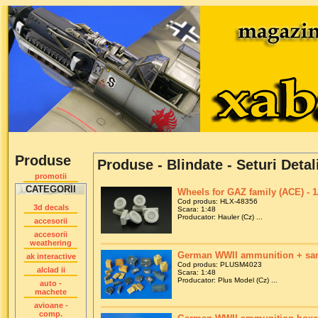
Produse
Produse - Blindate - Seturi Detal
promotii
CATEGORII
Wheels for GAZ family (ACE) - 1
Cod produs: HLX-48356
3d decals
Scara: 1:48
Producator: Hauler (Cz) ...
accesorii
accesorii
weathering
German WWII ammunition + sani
ak interactive
Cod produs: PLUSM4023
alclad ii
Scara: 1:48
Producator: Plus Model (Cz) ...
auto -
machete
avioane -
comp.