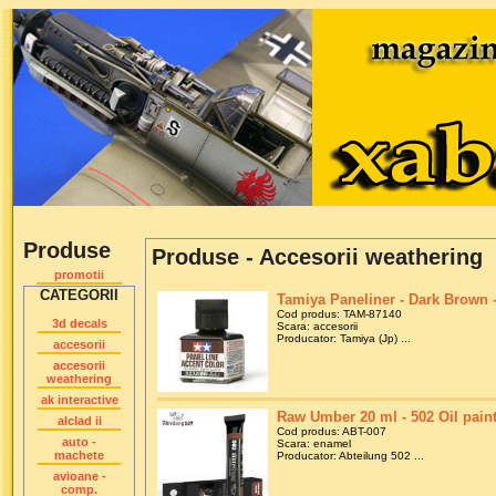
Produse
Produse - Accesorii weathering
promotii
CATEGORII
Tamiya Paneliner - Dark Brown 
Cod produs: TAM-87140
3d decals
Scara: accesorii
Producator: Tamiya (Jp) ...
accesorii
accesorii
weathering
ak interactive
Raw Umber 20 ml - 502 Oil pain
alclad ii
Cod produs: ABT-007
auto -
Scara: enamel
machete
Producator: Abteilung 502 ...
avioane -
comp.