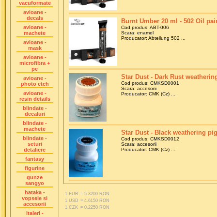
vacuformate
avioane -
decals
Burnt Umber 20 ml - 502 Oil pai
avioane -
Cod produs: ABT-006
machete
Scara: enamel
Producator: Abteilung 502 ...
avioane -
mask
avioane -
microfibra +
pe
Star Dust - Dark Rust weatheri
avioane -
Cod produs: CMKSD0001
photo etch
Scara: accesorii
avioane -
Producator: CMK (Cz) ...
resin details
blindate -
decaluri
blindate -
machete
Star Dust - Black weathering p
blindate -
Cod produs: CMKSD0012
seturi
Scara: accesorii
detaliere
Producator: CMK (Cz) ...
fantasy
figurine
gunze
sangyo
hataka -
1 EUR
= 5.3200 RON
vopsele si
1 USD
= 4.6150 RON
accesorii
1 CZK
= 0.2250 RON
italeri -