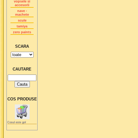
vopsele si
accesorii
nave -
machete
scule
tamiya
zero paints
SCARA
CAUTARE
COS PRODUSE
Cosul este gol