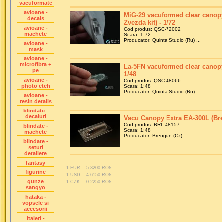
vacuformate
avioane -
MiG-29 vacuformed clear canopy 
decals
Zvezda kit) - 1/72
avioane -
Cod produs: QSC-72002
machete
Scara: 1:72
Producator: Quinta Studio (Ru) ...
avioane -
mask
avioane -
microfibra +
La-5FN vacuformed clear canopy -
pe
1/48
avioane -
Cod produs: QSC-48066
photo etch
Scara: 1:48
Producator: Quinta Studio (Ru) ...
avioane -
resin details
blindate -
decaluri
Vacu Canopy Extra EA-300L (Bre
Cod produs: BRL-48157
blindate -
Scara: 1:48
machete
Producator: Brengun (Cz) ...
blindate -
seturi
detaliere
fantasy
1 EUR
= 5.3200 RON
figurine
1 USD
= 4.6150 RON
gunze
1 CZK
= 0.2250 RON
sangyo
hataka -
vopsele si
accesorii
italeri -