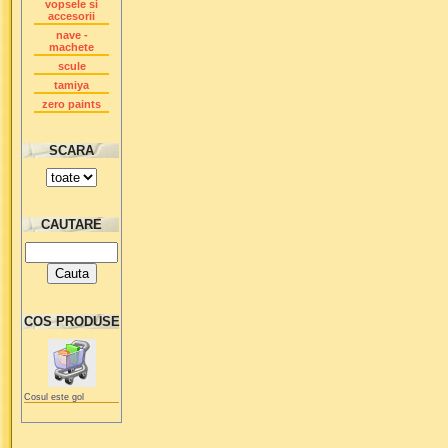
vopsele si
accesorii
nave -
machete
scule
tamiya
zero paints
SCARA
CAUTARE
COS PRODUSE
Cosul este gol