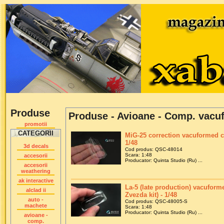
Produse
Produse - Avioane - Comp. vacu
promotii
CATEGORII
MiG-25 correction vacuformed cl
1/48
3d decals
Cod produs: QSC-48014
Scara: 1:48
accesorii
Producator: Quinta Studio (Ru) ...
accesorii
weathering
ak interactive
La-5 (late production) vacuforme
alclad ii
Zvezda kit) - 1/48
auto -
Cod produs: QSC-48005-S
machete
Scara: 1:48
Producator: Quinta Studio (Ru) ...
avioane -
comp.