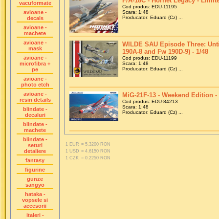
F/A-18C - Hornet Legacy - Limite
vacuformate
Cod produs: EDU-11195
avioane -
Scara: 1:48
Producator: Eduard (Cz) ...
decals
avioane -
machete
avioane -
WILDE SAU Episode Three: Until
mask
190A-8 and Fw 190D-9) - 1/48
avioane -
Cod produs: EDU-11199
microfibra +
Scara: 1:48
Producator: Eduard (Cz) ...
pe
avioane -
photo etch
avioane -
MiG-21F-13 - Weekend Edition - 
resin details
Cod produs: EDU-84213
Scara: 1:48
blindate -
Producator: Eduard (Cz) ...
decaluri
blindate -
machete
blindate -
1 EUR
= 5.3200 RON
seturi
detaliere
1 USD
= 4.6150 RON
1 CZK
= 0.2250 RON
fantasy
figurine
gunze
sangyo
hataka -
vopsele si
accesorii
italeri -