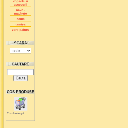
vopsele si
accesorii
nave -
machete
scule
tamiya
zero paints
SCARA
CAUTARE
COS PRODUSE
Cosul este gol