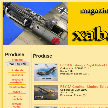
Produse
Produse
promotii
CATEGORII
P-51B Mustang - Royal Hybrid Ed
Cod produs: EDU-932011
3d decals
Scara: 1:32
Producator: Eduard (Cz) ...
accesorii
accesorii
weathering
PBY-5A Catalina - Limited Editio
ak interactive
Cod produs: EDU-11198
alclad ii
Scara: 1:48
Producator: Eduard (Cz) ...
auto -
machete
avioane -
comp.