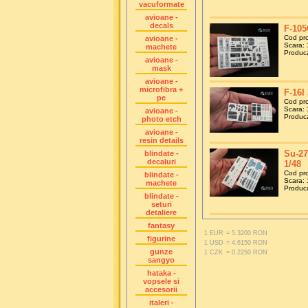
vacuformate
avioane -
decals
F-105
Cod pr
avioane -
Scara: 
machete
Produca
avioane -
mask
avioane -
microfibra +
F-16I 
pe
Cod pr
Scara: 
avioane -
Produca
photo etch
avioane -
resin details
Su-27
blindate -
decaluri
1/48
Cod pr
blindate -
Scara: 
machete
Produca
blindate -
seturi
detaliere
fantasy
1 EUR
= 5.3200 RON
figurine
1 USD
= 4.6150 RON
gunze
1 CZK
= 0.2250 RON
sangyo
hataka -
vopsele si
accesorii
italeri -