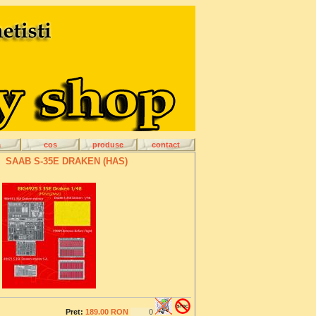
a
cos
produse
contact
SAAB S-35E DRAKEN (HAS)
Pret:
189.00 RON