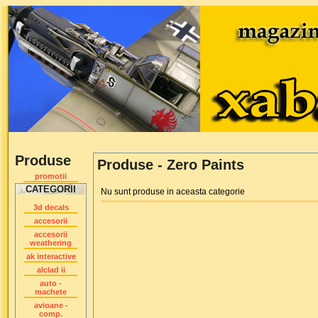
Produse
Produse - Zero Paints
promotii
CATEGORII
Nu sunt produse in aceasta categorie
3d decals
accesorii
accesorii
weathering
ak interactive
alclad ii
auto -
machete
avioane -
comp.