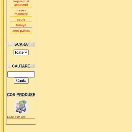
vopsele si
accesorii
nave -
machete
scule
tamiya
zero paints
SCARA
CAUTARE
COS PRODUSE
Cosul este gol