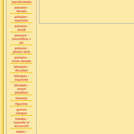
vacuformate
avioane -
decals
avioane -
machete
avioane -
mask
avioane -
microfibra +
pe
avioane -
photo etch
avioane -
resin details
blindate -
decaluri
blindate -
machete
blindate -
seturi
detaliere
fantasy
figurine
gunze
sangyo
hataka -
vopsele si
accesorii
italeri -