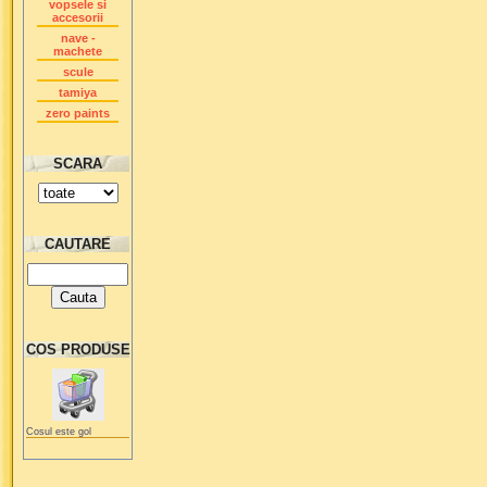
vopsele si
accesorii
nave -
machete
scule
tamiya
zero paints
SCARA
CAUTARE
COS PRODUSE
Cosul este gol