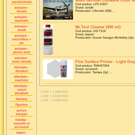
WWII German Luftwaffe Color set
vacuformate
Cod produs: LFC-CS07
avioane -
Scara: acrylic
Producator: Lifecolor (GB) ...
decals
avioane -
machete
avioane -
Mr.Tool Cleaner (400 ml)
mask
Cod produs: GS-T116
Scara: laquer
avioane -
Producator: Gunze Sangyo Mr.Hobby (Jp) .
microfibra +
pe
avioane -
photo etch
avioane -
Fine Surface Primer - Light Gra
resin details
Cod produs: TAM-87064
blindate -
Scara: accesorii
decaluri
Producator: Tamiya (Jp) ...
blindate -
machete
blindate -
seturi
1 EUR
= 5.3200 RON
detaliere
1 USD
= 4.6150 RON
fantasy
1 CZK
= 0.2250 RON
figurine
gunze
sangyo
hataka -
vopsele si
accesorii
italeri -