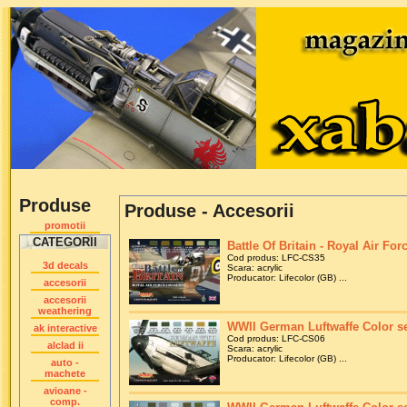
Produse
Produse - Accesorii
promotii
CATEGORII
Battle Of Britain - Royal Air For
Cod produs: LFC-CS35
3d decals
Scara: acrylic
Producator: Lifecolor (GB) ...
accesorii
accesorii
weathering
WWII German Luftwaffe Color set
ak interactive
Cod produs: LFC-CS06
alclad ii
Scara: acrylic
Producator: Lifecolor (GB) ...
auto -
machete
avioane -
comp.